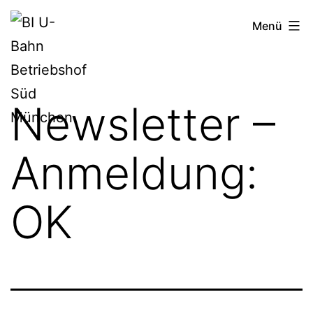
Zum
BI
Menü
Inhalt
U-
springen
Bahn
Betriebshof
Newsletter –
Süd
München
Anmeldung:
OK