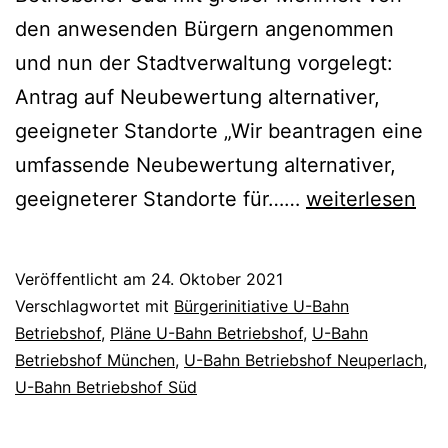
den anwesenden Bürgern angenommen
und nun der Stadtverwaltung vorgelegt:
Antrag auf Neubewertung alternativer,
geeigneter Standorte „Wir beantragen eine
umfassende Neubewertung alternativer,
Antrag
geeigneterer Standorte für……
weiterlesen
auf
Neubewertung
Veröffentlicht am
24. Oktober 2021
alternativer
Kategorisiert
Verschlagwortet mit
Bürgerinitiative U-Bahn
Standorte
als
Betriebshof
,
Pläne U-Bahn Betriebshof
,
U-Bahn
Allgemein
Betriebshof München
,
U-Bahn Betriebshof Neuperlach
,
U-Bahn Betriebshof Süd