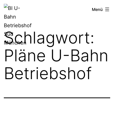
Zum
BI
Menü
Inhalt
U-
springen
Bahn
Schlagwort:
Betriebshof
Süd
Pläne U-Bahn
München
Betriebshof