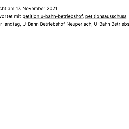
icht am
17. November 2021
ert
wortet mit
petition u-bahn-betriebshof
,
petitionsausschuss
r landtag
,
U-Bahn Betriebshof Neuperlach
,
U-Bahn Betrieb